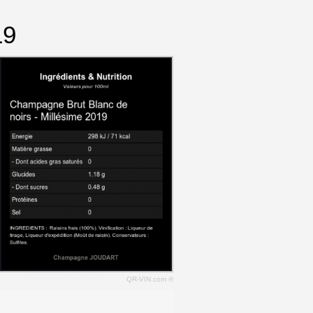
19
QR-VIN.com ®