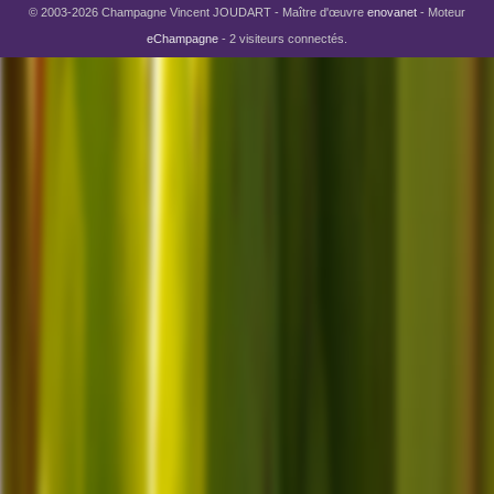
© 2003-2026 Champagne Vincent JOUDART - Maître d'œuvre
enovanet
- Moteur
eChampagne
- 2 visiteurs connectés.