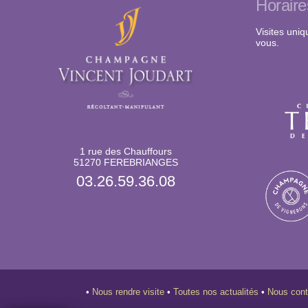
Horaire
Visites uni
vous.
1 rue des Chauffours
51270 FEREBRIANGES
03.26.59.36.08
•
Nous rendre visite
•
Toutes nos actualités
•
Nous con