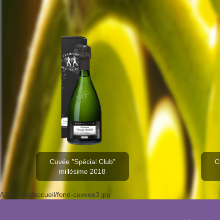
Cuvée "Spécial Club"
C
millésime 2018
/UserFiles/accueil/fond-cuvees3.jpg