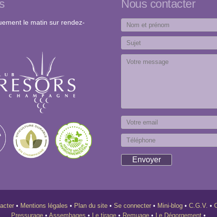
s
Nous contacter
quement le matin sur rendez-
tacter
•
Mentions légales
•
Plan du site
•
Se connecter
•
Mini-blog
•
C.G.V.
•
Pressurage
•
Assembages
•
Le tirage
•
Remuage
•
Le Dégorgement
•