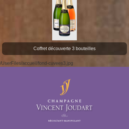
Coffret découverte 3 bouteilles
/UserFiles/accueil/fond-cuvees3.jpg