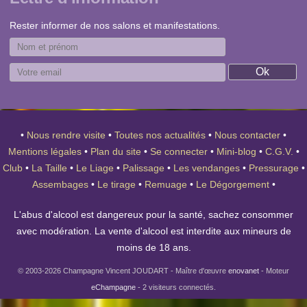
Rester informer de nos salons et manifestations.
•
Nous rendre visite
•
Toutes nos actualités
•
Nous contacter
•
Mentions légales
•
Plan du site
•
Se connecter
•
Mini-blog
•
C.G.V.
•
Club
•
La Taille
•
Le Liage
•
Palissage
•
Les vendanges
•
Pressurage
•
Assembages
•
Le tirage
•
Remuage
•
Le Dégorgement
•
L'abus d'alcool est dangereux pour la santé, sachez consommer
avec modération. La vente d'alcool est interdite aux mineurs de
moins de 18 ans.
© 2003-2026 Champagne Vincent JOUDART - Maître d'œuvre
enovanet
- Moteur
eChampagne
- 2 visiteurs connectés.