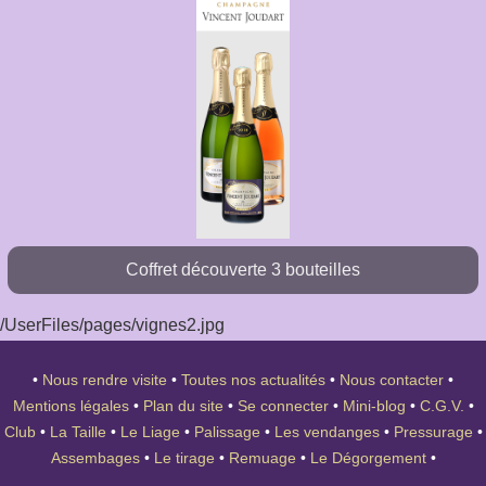
Coffret découverte 3 bouteilles
/UserFiles/pages/vignes2.jpg
•
Nous rendre visite
•
Toutes nos actualités
•
Nous contacter
•
Mentions légales
•
Plan du site
•
Se connecter
•
Mini-blog
•
C.G.V.
•
Club
•
La Taille
•
Le Liage
•
Palissage
•
Les vendanges
•
Pressurage
•
Assembages
•
Le tirage
•
Remuage
•
Le Dégorgement
•