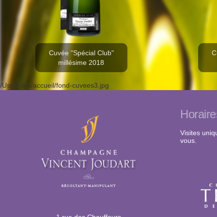
Cuvée "Spécial Club"
C
millésime 2018
/UserFiles/accueil/fond-cuvees3.jpg
Horaire
Visites uni
vous.
1 rue des Chauffours